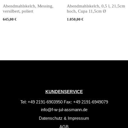
Abendmahlskelch, Messing,
Abendmahlskelch, 0,5 l, 21,5cm
versilbert, poliert
hoch, Cupa 11,5cm Ø
645,00
€
1.050,00
€
KUNDENSERVICE
Tel: +49 2191-6903950 Fax: +49 2191-6949079
info@f-w-jul-assmann.de
Datenschutz
&
Impressum
AGB