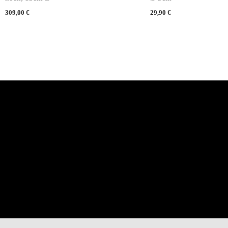
309,00
€
29,90
€