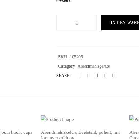
699,00
€
IN DEN WAR
SKU
105205
Category
Abendmahlsgeräte
SHARE:
 6,5cm hoch, cupa
Abendmahlskelch, Edelstahl, poliert, mit
Aben
IN DEN WARENKORB
IN 
Innenvergoldung
Cup