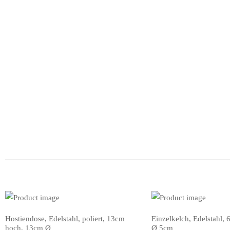
Hostiendose, Edelstahl, poliert, 13cm
Einzelkelch, Edelstahl,
IN DEN WARENKORB
IN DEN WARENKORB
hoch, 13cm Ø
Ø 5cm