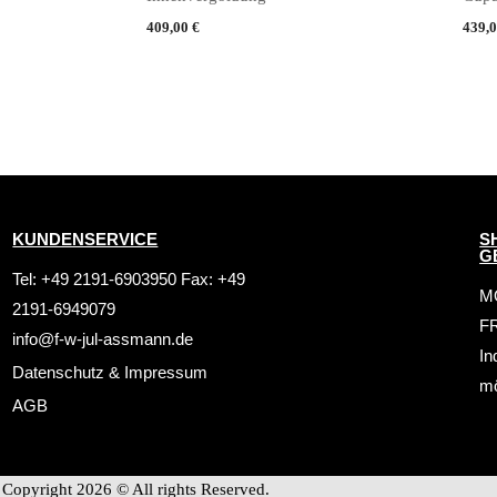
409,00
€
439,
KUNDENSERVICE
S
G
Tel: +49 2191-6903950 Fax: +49
MO
2191-6949079
FR
info@f-w-jul-assmann.de
In
Datenschutz
&
Impressum
mö
AGB
Copyright 2026 © All rights Reserved.