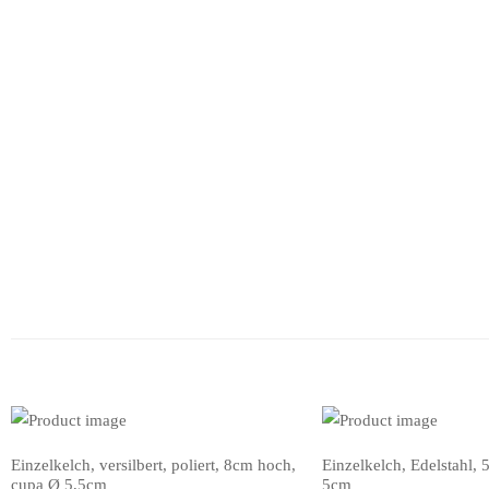
Einzelkelch, versilbert, poliert, 8cm hoch,
Einzelkelch, Edelstahl,
IN DEN WARENKORB
IN DEN WARENKORB
cupa Ø 5,5cm
5cm