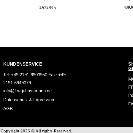
1.675,00
€
439,
KUNDENSERVICE
S
G
Tel: +49 2191-6903950 Fax: +49
MO
2191-6949079
FR
info@f-w-jul-assmann.de
In
Datenschutz
&
Impressum
mö
AGB
Copyright 2026 © All rights Reserved.