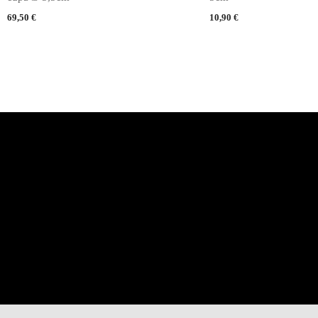
69,50
€
10,90
€