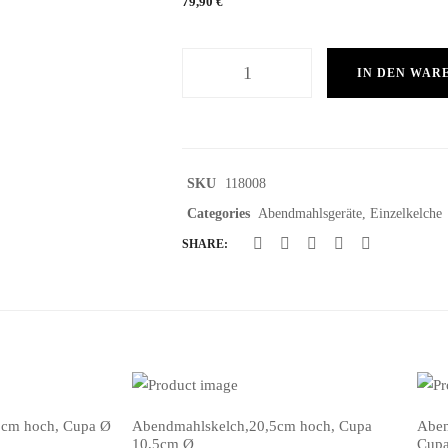
79,90
€
IN DEN WAR
SKU
118008
Categories
Abendmahlsgeräte
,
Einzelkelche
SHARE:
 5cm hoch, Cupa Ø
Abendmahlskelch,20,5cm hoch, Cupa
Aben
IN DEN WARENKORB
IN 
10,5cm Ø
Cup