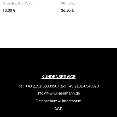
Kruzifix,100/Pckg
50/ Pckg
13,00
€
36,50
€
KUNDENSERVICE
Tel: +49 2191-6903950 Fax: +49 2191-6949079
info@f-w-jul-assmann.de
Datenschutz
&
Impressum
AGB