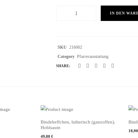
IN DEN WAR
SKU
216002
Category
Pfarrerausstattung
SHARE:
Bindebeffchen, lutherisch (ganzoffen),
Bind
IN DEN WARENKORB
IN 
Hohlsaum
18,9
49,00
€