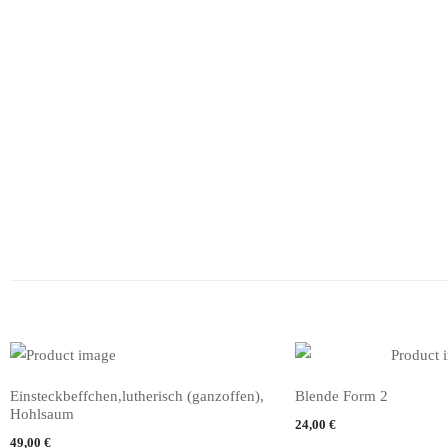
Einsteckbeffchen,lutherisch (ganzoffen),
Blende Form 2
IN DEN WARENKORB
IN DEN WARENKORB
Hohlsaum
24,00
€
49,00
€